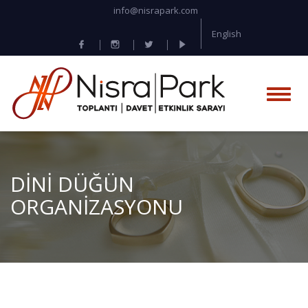
info@nisrapark.com
English
DİNİ DÜĞÜN
ORGANİZASYONU