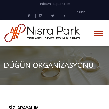
info@nisrapark.com
English
DÜĞÜN ORGANİZASYONU
SİZİ ARAYALIM